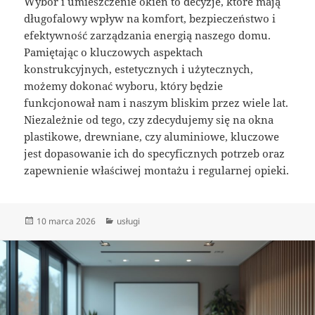
Wybór i umieszczenie okien to decyzje, które mają
długofalowy wpływ na komfort, bezpieczeństwo i
efektywność zarządzania energią naszego domu.
Pamiętając o kluczowych aspektach
konstrukcyjnych, estetycznych i użytecznych,
możemy dokonać wyboru, który będzie
funkcjonował nam i naszym bliskim przez wiele lat.
Niezależnie od tego, czy zdecydujemy się na okna
plastikowe, drewniane, czy aluminiowe, kluczowe
jest dopasowanie ich do specyficznych potrzeb oraz
zapewnienie właściwej montażu i regularnej opieki.
Data
Kategorie
10 marca 2026
usługi
publikacji