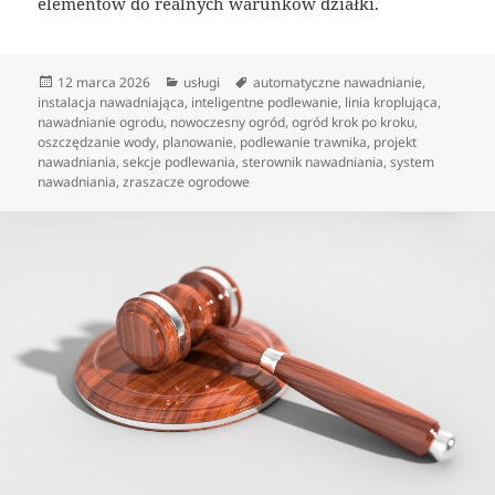
elementów do realnych warunków działki.
Data
Kategorie
Tagi
12 marca 2026
usługi
automatyczne nawadnianie
,
publikacji
instalacja nawadniająca
,
inteligentne podlewanie
,
linia kroplująca
,
nawadnianie ogrodu
,
nowoczesny ogród
,
ogród krok po kroku
,
oszczędzanie wody
,
planowanie
,
podlewanie trawnika
,
projekt
nawadniania
,
sekcje podlewania
,
sterownik nawadniania
,
system
nawadniania
,
zraszacze ogrodowe