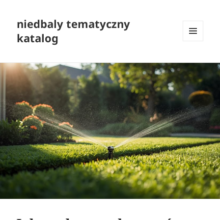
niedbaly tematyczny
katalog
MENU
I
WIDGETY