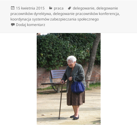
Data
Kategorie
Tagi
15 kwietnia 2015
praca
delegowanie
,
delegowanie
publikacji
pracowników dyrektywa
,
delegowanie pracowników konferencja
,
koordynacja systemów zabezpieczania społecznego
do Informacje dotyczące delegacji
Dodaj komentarz