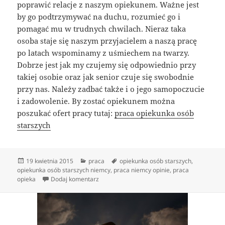
poprawić relacje z naszym opiekunem. Ważne jest
by go podtrzymywać na duchu, rozumieć go i
pomagać mu w trudnych chwilach. Nieraz taka
osoba staje się naszym przyjacielem a naszą pracę
po latach wspominamy z uśmiechem na twarzy.
Dobrze jest jak my czujemy się odpowiednio przy
takiej osobie oraz jak senior czuje się swobodnie
przy nas. Należy zadbać także i o jego samopoczucie
i zadowolenie. By zostać opiekunem można
poszukać ofert pracy tutaj:
praca opiekunka osób
starszych
Data
Kategorie
Tagi
19 kwietnia 2015
praca
opiekunka osób starszych
,
publikacji
opiekunka osób starszych niemcy
,
praca niemcy opinie
,
praca
do Opiekun do osób starszych
opieka
Dodaj komentarz