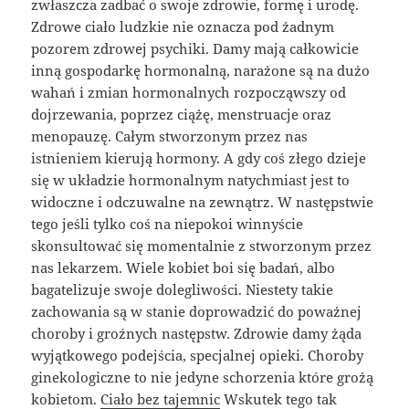
zwłaszcza zadbać o swoje zdrowie, formę i urodę.
Zdrowe ciało ludzkie nie oznacza pod żadnym
pozorem zdrowej psychiki. Damy mają całkowicie
inną gospodarkę hormonalną, narażone są na dużo
wahań i zmian hormonalnych rozpocząwszy od
dojrzewania, poprzez ciążę, menstruacje oraz
menopauzę. Całym stworzonym przez nas
istnieniem kierują hormony. A gdy coś złego dzieje
się w układzie hormonalnym natychmiast jest to
widoczne i odczuwalne na zewnątrz. W następstwie
tego jeśli tylko coś na niepokoi winnyście
skonsultować się momentalnie z stworzonym przez
nas lekarzem. Wiele kobiet boi się badań, albo
bagatelizuje swoje dolegliwości. Niestety takie
zachowania są w stanie doprowadzić do poważnej
choroby i groźnych następstw. Zdrowie damy żąda
wyjątkowego podejścia, specjalnej opieki. Choroby
ginekologiczne to nie jedyne schorzenia które grożą
kobietom.
Ciało bez tajemnic
Wskutek tego tak