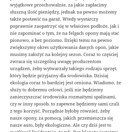
wyjątkowe przechowalnie, za jakie zapłacimy
słuszną ilość pieniędzy, jednak na pewno możemy
także postawić na garaż. Wtedy wystarczy
poprawnie zaopatrzyć się w właściwe podłoże, jak i
nie zapominać o tym, że na felgach opony mają stać
pionowo, a bez poziomo. Dzięki temu na pewno
zwiększymy okres użytkowania danych opon, jakie
musimy założyć na kolejny sezon. Coraz to częściej
zwraca się szczególną uwagę producentom
urządzeń, żeby wytwarzały takiego rodzaju sprzęt,
który będzie przyjazny dla środowiska. Dzisiaj
ekologia coraz to bardziej jest ceniona. Wiadomo, że
służy to dobremu celowi, jeśli nie będziemy
zanieczyszczać środowiska rozmaitymi spalinami,
czy w inny sposób, to zapewne będziemy sami czuli
z tego korzyść. Porządnie byłoby również, żeby
nasze opony, za pomocą, jakich przemieszcza się
nasze auto, były ekologiczne. Ale czy dziś jest to
możliwe? Ewidentnie, że tak. Bez kłopotu jesteśmy