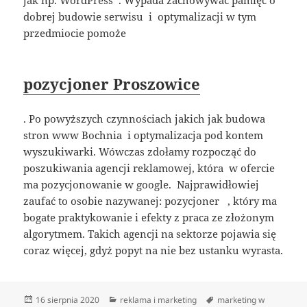
dobrej budowie serwisu i optymalizacji w tym
przedmiocie pomoże
pozycjoner Proszowice
. Po powyższych czynnościach jakich jak budowa
stron www Bochnia i optymalizacja pod kontem
wyszukiwarki. Wówczas zdołamy rozpocząć do
poszukiwania agencji reklamowej, która w ofercie
ma pozycjonowanie w google. Najprawidłowiej
zaufać to osobie nazywanej: pozycjoner , który ma
bogate praktykowanie i efekty z praca ze złożonym
algorytmem. Takich agencji na sektorze pojawia się
coraz więcej, gdyż popyt na nie bez ustanku wyrasta.
Data
Kategorie
Tagi
16 sierpnia 2020
reklama i marketing
marketing w