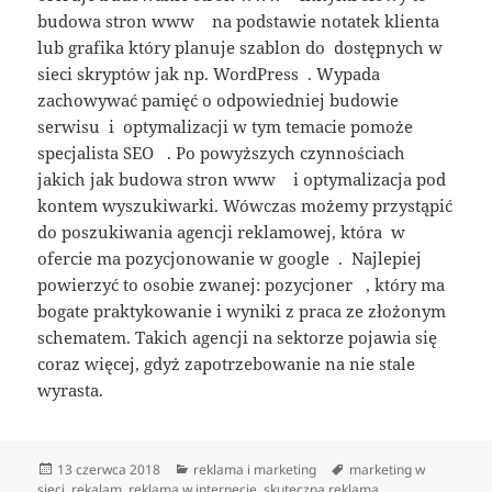
budowa stron www na podstawie notatek klienta
lub grafika który planuje szablon do dostępnych w
sieci skryptów jak np. WordPress . Wypada
zachowywać pamięć o odpowiedniej budowie
serwisu i optymalizacji w tym temacie pomoże
specjalista SEO . Po powyższych czynnościach
jakich jak budowa stron www i optymalizacja pod
kontem wyszukiwarki. Wówczas możemy przystąpić
do poszukiwania agencji reklamowej, która w
ofercie ma pozycjonowanie w google . Najlepiej
powierzyć to osobie zwanej: pozycjoner , który ma
bogate praktykowanie i wyniki z praca ze złożonym
schematem. Takich agencji na sektorze pojawia się
coraz więcej, gdyż zapotrzebowanie na nie stale
wyrasta.
Data
Kategorie
Tagi
13 czerwca 2018
reklama i marketing
marketing w
publikacji
sieci
,
rekalam
,
reklama w internecie
,
skuteczna reklama