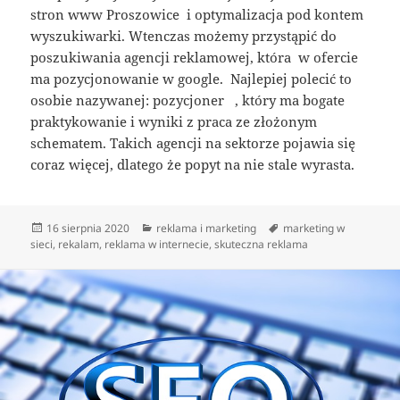
stron www Proszowice i optymalizacja pod kontem
wyszukiwarki. Wtenczas możemy przystąpić do
poszukiwania agencji reklamowej, która w ofercie
ma pozycjonowanie w google. Najlepiej polecić to
osobie nazywanej: pozycjoner , który ma bogate
praktykowanie i wyniki z praca ze złożonym
schematem. Takich agencji na sektorze pojawia się
coraz więcej, dlatego że popyt na nie stale wyrasta.
Data
Kategorie
Tagi
16 sierpnia 2020
reklama i marketing
marketing w
publikacji
sieci
,
rekalam
,
reklama w internecie
,
skuteczna reklama