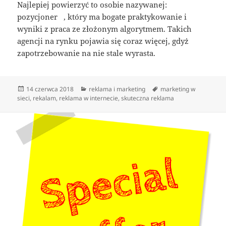
Najlepiej powierzyć to osobie nazywanej:
pozycjoner , który ma bogate praktykowanie i
wyniki z praca ze złożonym algorytmem. Takich
agencji na rynku pojawia się coraz więcej, gdyż
zapotrzebowanie na nie stale wyrasta.
Data
Kategorie
Tagi
14 czerwca 2018
reklama i marketing
marketing w
publikacji
sieci
,
rekalam
,
reklama w internecie
,
skuteczna reklama