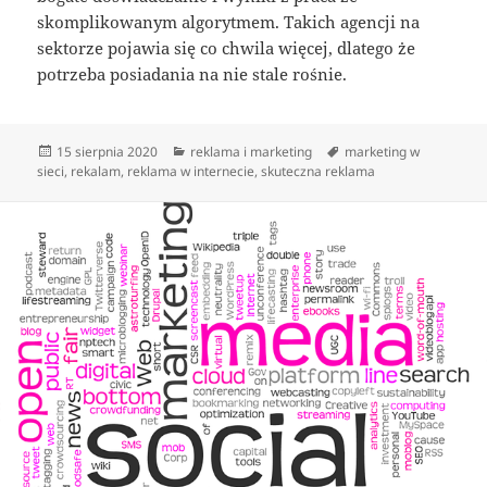
skomplikowanym algorytmem. Takich agencji na
sektorze pojawia się co chwila więcej, dlatego że
potrzeba posiadania na nie stale rośnie.
Data
Kategorie
Tagi
15 sierpnia 2020
reklama i marketing
marketing w
publikacji
sieci
,
rekalam
,
reklama w internecie
,
skuteczna reklama