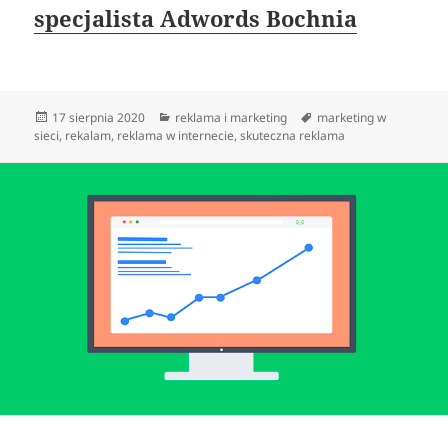
specjalista Adwords Bochnia
Data
Kategorie
Tagi
17 sierpnia 2020
reklama i marketing
marketing w
publikacji
sieci
,
rekalam
,
reklama w internecie
,
skuteczna reklama