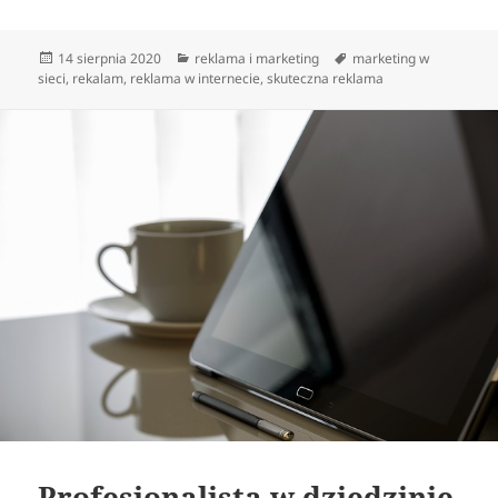
Data
Kategorie
Tagi
14 sierpnia 2020
reklama i marketing
marketing w
publikacji
sieci
,
rekalam
,
reklama w internecie
,
skuteczna reklama
Profesjonalista w dziedzinie