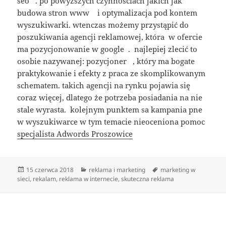
seo . po powyższych czynnościach jakich jak
budowa stron www i optymalizacja pod kontem
wyszukiwarki. wtenczas możemy przystąpić do
poszukiwania agencji reklamowej, która w ofercie
ma pozycjonowanie w google . najlepiej zlecić to
osobie nazywanej: pozycjoner , który ma bogate
praktykowanie i efekty z praca ze skomplikowanym
schematem. takich agencji na rynku pojawia się
coraz więcej, dlatego że potrzeba posiadania na nie
stale wyrasta. kolejnym punktem sa kampania pne
w wyszukiwarce w tym temacie nieoceniona pomoc
specjalista Adwords Proszowice
Data
Kategorie
Tagi
15 czerwca 2018
reklama i marketing
marketing w
publikacji
sieci
,
rekalam
,
reklama w internecie
,
skuteczna reklama