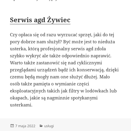
Serwis agd Żywiec
Czy opłaca się od razu wyrzucać sprzęt, jaki do tej
pory dobrze nam służył? Być może jest to nieduża
usterka, którą profesjonalny serwis agd zdoła
szybko wykryć ale także odpowiednio naprawić.
Warto także zastanowić się nad cyklicznymi
przeglądami urządzeń bądź ich konserwacją, dzięki
czemu będą mogły nam one służyć dłużej. Mało
osób także pamięta o wymianie części
eksploatacyjnych takich jak filtry w lodówkach lub
okapach, jakie są nagminnie spotykanymi
usterkami.
Data
Kategorie
7 maja 2022
usługi
publikacji