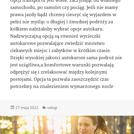
samochodu, po samolot czy pociąg. Jeśli nie mamy
prawa jazdy bądź chcemy cieszyć się wyjazdem w
pełni nie myśląc o długiej i żmudnej podróży za
kółkiem należałoby wybrać opcje autokaru.
Nadzwyczajną opcją są również wycieczki
autokarowe pozwalające zwiedzić mnóstwo
ciekawych miejsc i zabytków w krótkim czasie.
Dzięki wysokiej jakości autokarom sama podroż nie
jest uciążliwa,a komfortowe warunki pozwalają
odprężyć się i zrelaksować między kolejnymi
postojami. Opcja ta pozwala zaoszczędzić czas
potrzebny na znalezieniem wymarzonego nocle
Data
Kategorie
27 maja 2022
usługi
publikacji