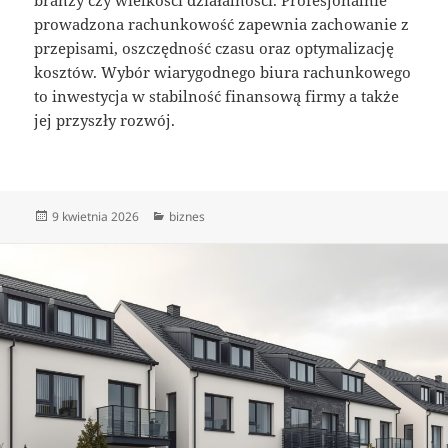
branży czy wielkości działalności. Profesjonalnie
prowadzona rachunkowość zapewnia zachowanie z
przepisami, oszczędność czasu oraz optymalizację
kosztów. Wybór wiarygodnego biura rachunkowego
to inwestycja w stabilność finansową firmy a także
jej przyszły rozwój.
Data
Kategorie
9 kwietnia 2026
biznes
publikacji