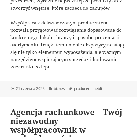
przestrzeń, wyróżnić najważniejsze produkty oraz
stworzyć wnętrze, które zachęca do zakupów.
Współpraca z doświadczonym producentem
pozwala przygotować rozwiązania dopasowane do
konkretnego lokalu, branży i sposobu prezentacji
asortymentu. Dzięki temu meble ekspozycyjne stają
się nie tylko elementem wyposażenia, ale ważnym
narzędziem wspierającym sprzedaż i budowanie
wizerunku sklepu.
Data
Kategorie
Tagi
21 czerwca 2026
biznes
producent mebli
publikacji
Agencja rachunkowe – Twój
niezawodny
współpracownik w