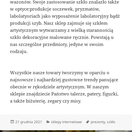
wazonów. Swoje zastosowanie szkło znalazło także
w optyce:produkcje soczewek, pryzmatów,
labolatyoriach jako wyposażenie labolatoryjny bądź
produkcji szyb. Nasz sklep zajmuje się szkłem
artystycznym wytwarzamy z wielką starannością
szkło dekoracyjne malowane ręcznie. Powstają u
nas szczególne przedmioty, jedyne w swoim
rodzaju.
Wszystkie nasze towary tworzymy w oparciu o
najnowsze i najbardziej gustowne trendy panujące
obecnie w rękodziele artystycznym. W naszym
sklepie znajdziecie Państwo talerze, patery, figurki,
a także biżuterię, zegary czy misy.
Data
Kategorie
Tagi
21 grudnia 2021
sklepy internetowe
prezenty
,
szkło
publikacji