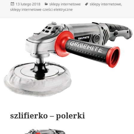
Data
Kategorie
Tagi
13 lutego 2018
sklepy internetowe
sklepy internetowe
,
publikacji
sklepy internetowe cześci elektryczne
szlifierko – polerki