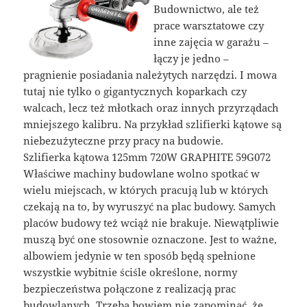
Budownictwo, ale też
prace warsztatowe czy
inne zajęcia w garażu –
łączy je jedno –
pragnienie posiadania należytych narzędzi. I mowa
tutaj nie tylko o gigantycznych koparkach czy
walcach, lecz też młotkach oraz innych przyrządach
mniejszego kalibru. Na przykład szlifierki kątowe są
niebezużyteczne przy pracy na budowie.
Szlifierka kątowa 125mm 720W GRAPHITE 59G072
Właściwe machiny budowlane wolno spotkać w
wielu miejscach, w których pracują lub w których
czekają na to, by wyruszyć na plac budowy. Samych
placów budowy też wciąż nie brakuje. Niewątpliwie
muszą być one stosownie oznaczone. Jest to ważne,
albowiem jedynie w ten sposób będą spełnione
wszystkie wybitnie ściśle określone, normy
bezpieczeństwa połączone z realizacją prac
budowlanych. Trzeba bowiem nie zapominać, że