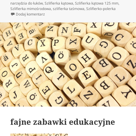
publikacji
narzędzia do łuków
,
Szlifierka kątowa
,
Szlifierka kątowa 125 mm
,
Szlifierka mimośrodowa
,
szlifierka taśmowa
,
Szlifierko-polerka
do szlifierko – polerki
Dodaj komentarz
fajne zabawki edukacyjne