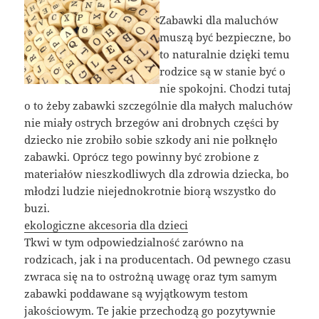
Zabawki dla maluchów
muszą być bezpieczne, bo
to naturalnie dzięki temu
rodzice są w stanie być o
nie spokojni. Chodzi tutaj
o to żeby zabawki szczególnie dla małych maluchów
nie miały ostrych brzegów ani drobnych części by
dziecko nie zrobiło sobie szkody ani nie połknęło
zabawki. Oprócz tego powinny być zrobione z
materiałów nieszkodliwych dla zdrowia dziecka, bo
młodzi ludzie niejednokrotnie biorą wszystko do
buzi.
ekologiczne akcesoria dla dzieci
Tkwi w tym odpowiedzialność zarówno na
rodzicach, jak i na producentach. Od pewnego czasu
zwraca się na to ostrożną uwagę oraz tym samym
zabawki poddawane są wyjątkowym testom
jakościowym. Te jakie przechodzą go pozytywnie