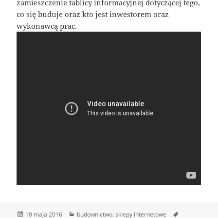
zamieszczenie tablicy informacyjnej dotyczącej tego,
co się buduje oraz kto jest inwestorem oraz
wykonawcą prac.
Data
Kategorie
Tagi
10 maja 2016
budownictwo
,
sklepy internetowe