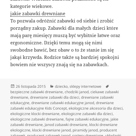
kategorie wiekowe.
jakie zabawki drewniane
To pozwala odróżnić zabawki od siebie i zrobić
porządny zakup. Zabawki dla małych dzieci które
mają parę miesięcy muszą być wybitnie łatwe oraz
ergonomiczne. Dzięki temu mogą się nimi
swobodne bawić, bez obaw o to że stanie im się
jakąś krzywda. Rodzice także są bardziej spokojni
bowiem nie wszyscy znają się na zabawkach.
Data
Kategorie
Tagi
26 listopada 2015
dziecko
,
sklepy internetowe
publikacji
bezpieczne zabawki drewniane
,
chodziki janod
,
ciekawe zabawki
drewniane
,
drewniane zabawki dla dzieci
,
drewniane zabawki
edukacyjne
,
drewniane zabawki edukacyjne janod
,
drewniane
zabawki edukacyjne Kids Concept
,
ekologiczne akcesoria dla dzieci
,
ekologiczne klocki drewniane
,
ekologiczne zabawki dla dzieci
,
ekologiczne zabawki drewniane
,
fajne zabawki edukacyjne
,
jakie
zabawki drewniane
,
Janod zabawki drewniane
,
klocki drewniane
ekologiczne
,
klocki drewniane janod
,
piramidy janod
,
producent
zabawek
,
producent zabawek janod
,
sortery drewniane
,
układanki