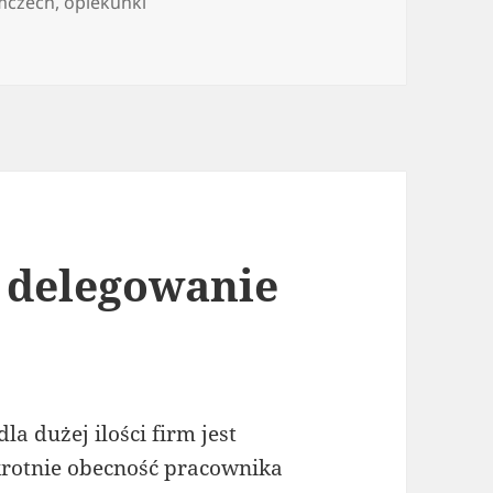
emczech
,
opiekunki
 idealne miejsce dla poszukujących niani
a delegowanie
a dużej ilości firm jest
rotnie obecność pracownika