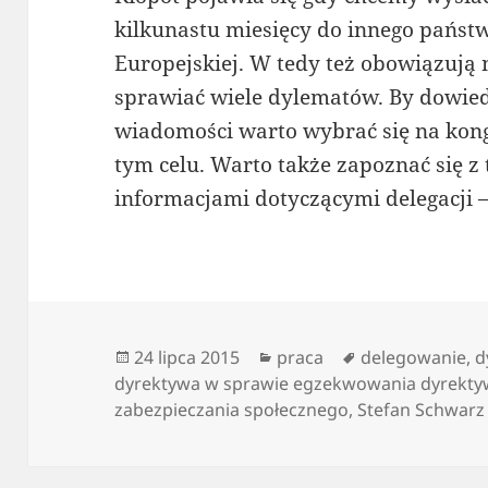
kilkunastu miesięcy do innego państ
Europejskiej. W tedy też obowiązują 
sprawiać wiele dylematów. By dowiedz
wiadomości warto wybrać się na kon
tym celu. Warto także zapoznać się 
informacjami dotyczącymi delegacji 
Data
Kategorie
Tagi
24 lipca 2015
praca
delegowanie
,
d
publikacji
dyrektywa w sprawie egzekwowania dyrekty
zabezpieczania społecznego
,
Stefan Schwarz