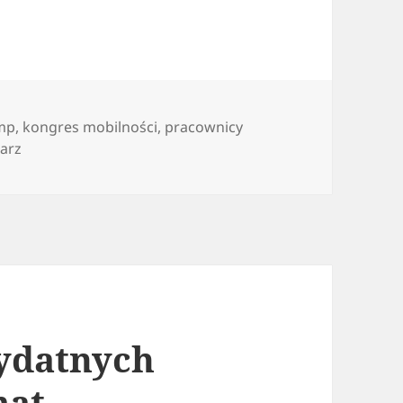
mp
,
kongres mobilności
,
pracownicy
do Przepisy unijne a delegowanie pracowników
arz
zydatnych
mat