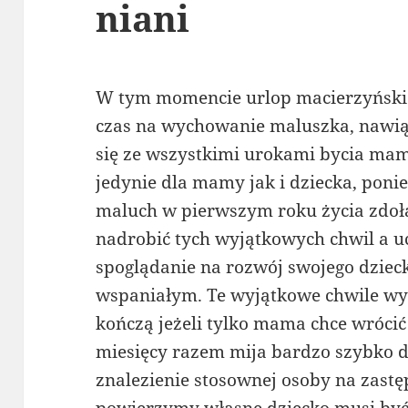
niani
W tym momencie urlop macierzyński m
czas na wychowanie maluszka, nawiąz
się ze wszystkimi urokami bycia mam
jedynie dla mamy jak i dziecka, poni
maluch w pierwszym roku życia zdoła 
nadrobić tych wyjątkowych chwil a uc
spoglądanie na rozwój swojego dziec
wspaniałym. Te wyjątkowe chwile wył
kończą jeżeli tylko mama chce wrócić
miesięcy razem mija bardzo szybko dla
znalezienie stosownej osoby na zastę