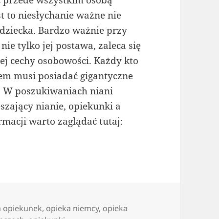
 przede wszystkim osobą
st to niesłychanie ważne nie
a dziecka. Bardzo ważnie przy
ie tylko jej postawa, zaleca się
j cechy osobowości. Każdy kto
iem musi posiadać gigantyczne
ki. W poszukiwaniach niani
zający nianie, opiekunki a
rmacji warto zaglądać tutaj:
la opiekunek
,
opieka niemcy
,
opieka