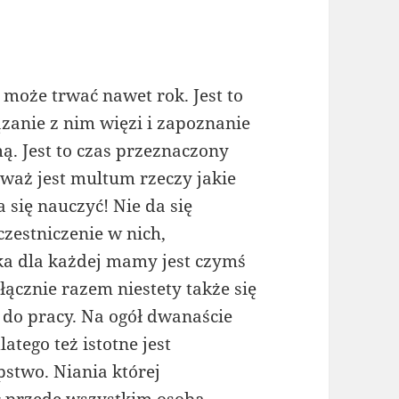
oże trwać nawet rok. Jest to
anie z nim więzi i zapoznanie
ą. Jest to czas przeznaczony
eważ jest multum rzeczy jakie
się nauczyć! Nie da się
zestniczenie w nich,
ka dla każdej mamy jest czymś
ącznie razem niestety także się
 do pracy. Na ogół dwanaście
tego też istotne jest
pstwo. Niania której