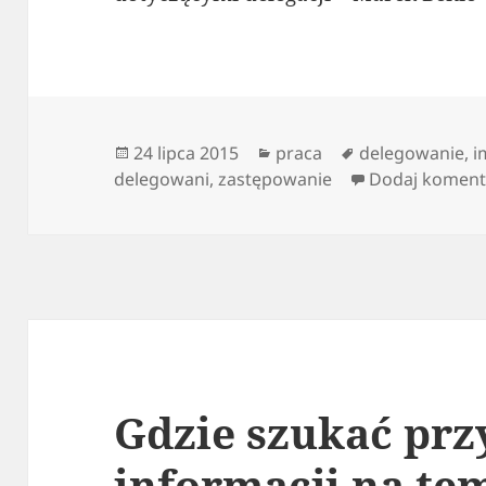
Data
Kategorie
Tagi
24 lipca 2015
praca
delegowanie
,
i
publikacji
delegowani
,
zastępowanie
Dodaj koment
Gdzie szukać pr
informacji na te