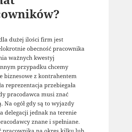
cowników?
a dużej ilości firm jest
lokrotnie obecność pracownika
ania ważnych kwestyj
W innym przypadku chcemy
e biznesowe z kontrahentem
ła reprezentacja przebiegała
żdy pracodawca musi znać
. Na ogół gdy są to wyjazdy
a delegacji jednak na terenie
 pracodawcy znane i spełniane.
ć pracownika na okres kilku lub