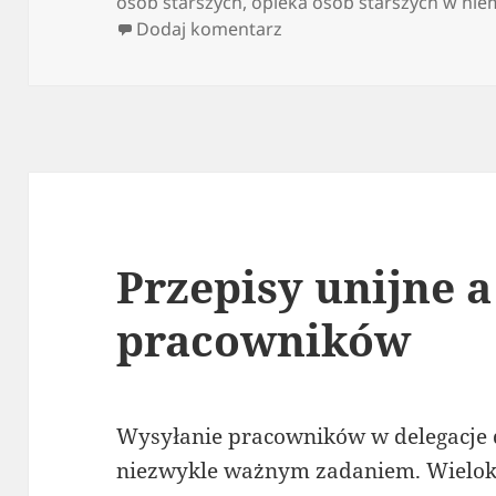
publikacji
osób starszych
,
opieka osób starszych w ni
do Portal dla opiekunek –
Dodaj komentarz
Przepisy unijne 
pracowników
Wysyłanie pracowników w delegacje dl
niezwykle ważnym zadaniem. Wielok