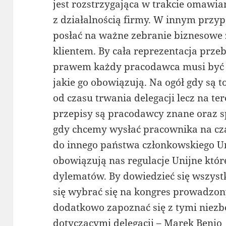
jest rozstrzygająca w trakcie omaw
z działalnością firmy. W innym prz
posłać na ważne zebranie biznesowe
klientem. By cała reprezentacja prze
prawem każdy pracodawca musi być 
jakie go obowiązują. Na ogół gdy są 
od czasu trwania delegacji lecz na te
przepisy są pracodawcy znane oraz s
gdy chcemy wysłać pracownika na cza
do innego państwa członkowskiego Uni
obowiązują nas regulacje Unijne któ
dylematów. By dowiedzieć się wszystk
się wybrać się na kongres prowadzon
dodatkowo zapoznać się z tymi niez
dotyczącymi delegacji – Marek Benio