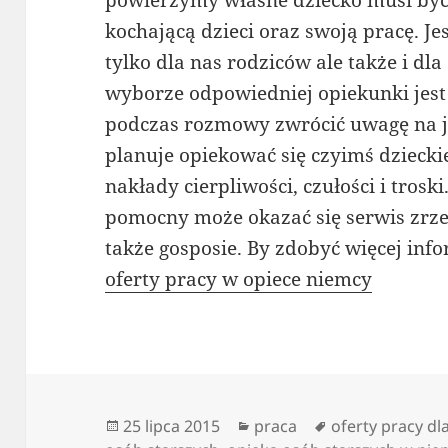
powierzymy własne dziecko musi być
kochającą dzieci oraz swoją pracę. Je
tylko dla nas rodziców ale także i dl
wyborze odpowiedniej opiekunki jest n
podczas rozmowy zwrócić uwagę na je
planuje opiekować się czyimś dzieck
nakłady cierpliwości, czułości i tros
pomocny może okazać się serwis zrzes
także gosposie. By zdobyć więcej info
oferty pracy w opiece niemcy
Data
Kategorie
Tagi
25 lipca 2015
praca
oferty pracy d