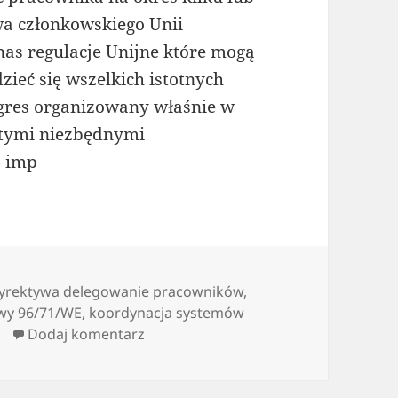
wa członkowskiego Unii
nas regulacje Unijne które mogą
ieć się wszelkich istotnych
gres organizowany właśnie w
z tymi niezbędnymi
– imp
yrektywa delegowanie pracowników
,
wy 96/71/WE
,
koordynacja systemów
do Gdzie szukać przydatnych inform
Dodaj komentarz