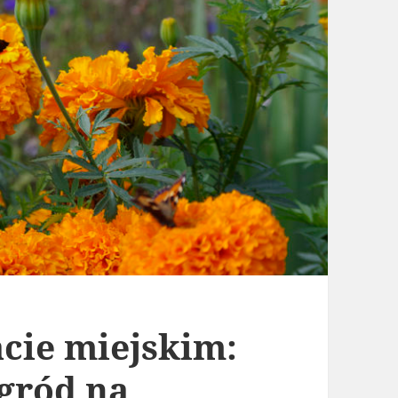
acie miejskim:
gród na