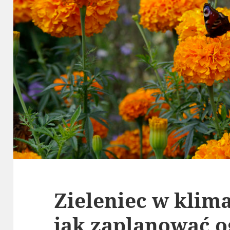
Zieleniec w klim
jak zaplanować o