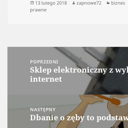
Data
Autor
Kategor
13 lutego 2018
zapnowe72
biznes
publikacji
prawne
Nawigacja
wpisu
POPRZEDNI
Sklep elektroniczny z w
Poprzedni
internet
wpis:
NASTĘPNY
Dbanie o zęby to podsta
Następny
wpis: