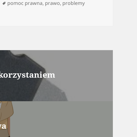
ie
Tagi
pomoc prawna
,
prawo
,
problemy
ykorzystaniem
wa