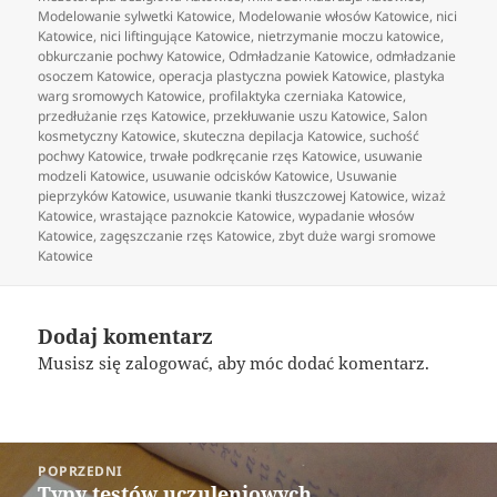
Modelowanie sylwetki Katowice
,
Modelowanie włosów Katowice
,
nici
Katowice
,
nici liftingujące Katowice
,
nietrzymanie moczu katowice
,
obkurczanie pochwy Katowice
,
Odmładzanie Katowice
,
odmładzanie
osoczem Katowice
,
operacja plastyczna powiek Katowice
,
plastyka
warg sromowych Katowice
,
profilaktyka czerniaka Katowice
,
przedłużanie rzęs Katowice
,
przekłuwanie uszu Katowice
,
Salon
kosmetyczny Katowice
,
skuteczna depilacja Katowice
,
suchość
pochwy Katowice
,
trwałe podkręcanie rzęs Katowice
,
usuwanie
modzeli Katowice
,
usuwanie odcisków Katowice
,
Usuwanie
pieprzyków Katowice
,
usuwanie tkanki tłuszczowej Katowice
,
wizaż
Katowice
,
wrastające paznokcie Katowice
,
wypadanie włosów
Katowice
,
zagęszczanie rzęs Katowice
,
zbyt duże wargi sromowe
Katowice
Dodaj komentarz
Musisz się
zalogować
, aby móc dodać komentarz.
Nawigacja
POPRZEDNI
wpisu
Typy testów uczuleniowych
Poprzedni