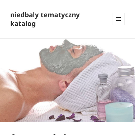
niedbaly tematyczny
katalog
MENU
I
WIDGETY