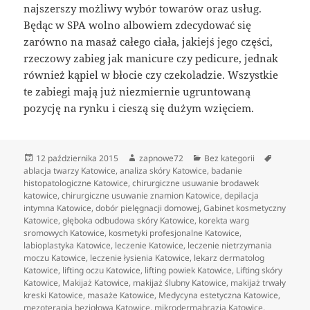
najszerszy możliwy wybór towarów oraz usług.
Będąc w SPA wolno albowiem zdecydować się
zarówno na masaż całego ciała, jakiejś jego części,
rzeczowy zabieg jak manicure czy pedicure, jednak
również kąpiel w błocie czy czekoladzie. Wszystkie
te zabiegi mają już niezmiernie ugruntowaną
pozycję na rynku i cieszą się dużym wzięciem.
Data
Autor
Kategorie
Tagi
12 października 2015
zapnowe72
Bez kategorii
publikacji
ablacja twarzy Katowice
,
analiza skóry Katowice
,
badanie
histopatologiczne Katowice
,
chirurgiczne usuwanie brodawek
katowice
,
chirurgiczne usuwanie znamion Katowice
,
depilacja
intymna Katowice
,
dobór pielęgnacji domowej
,
Gabinet kosmetyczny
Katowice
,
głęboka odbudowa skóry Katowice
,
korekta warg
sromowych Katowice
,
kosmetyki profesjonalne Katowice
,
labioplastyka Katowice
,
leczenie Katowice
,
leczenie nietrzymania
moczu Katowice
,
leczenie łysienia Katowice
,
lekarz dermatolog
Katowice
,
lifting oczu Katowice
,
lifting powiek Katowice
,
Lifting skóry
Katowice
,
Makijaż Katowice
,
makijaż ślubny Katowice
,
makijaż trwały
kreski Katowice
,
masaże Katowice
,
Medycyna estetyczna Katowice
,
mezoterapia bezigłowa Katowice
,
mikrodermabrazja Katowice
,