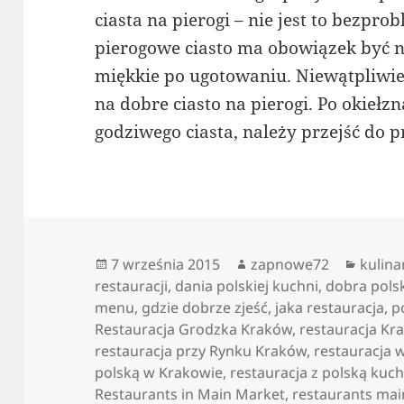
ciasta na pierogi – nie jest to bezp
pierogowe ciasto ma obowiązek być ni
miękkie po ugotowaniu. Niewątpliwie,
na dobre ciasto na pierogi. Po okiełz
godziwego ciasta, należy przejść do 
Data
Autor
Katego
7 września 2015
zapnowe72
kulina
publikacji
restauracji
,
dania polskiej kuchni
,
dobra pols
menu
,
gdzie dobrze zjeść
,
jaka restauracja
,
p
Restauracja Grodzka Kraków
,
restauracja Kr
restauracja przy Rynku Kraków
,
restauracja 
polską w Krakowie
,
restauracja z polską kuc
Restaurants in Main Market
,
restaurants ma