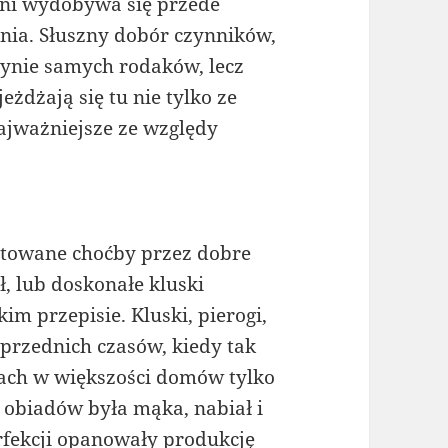
hni wydobywa się przede
ania. Słuszny dobór czynników,
dynie samych rodaków, lecz
eżdżają się tu nie tylko ze
ajważniejsze ze względy
ntowane choćby przez dobre
, lub doskonałe kluski
m przepisie. Kluski, pierogi,
przednich czasów, kiedy tak
łach w większości domów tylko
 obiadów była mąka, nabiał i
rfekcji opanowały produkcję