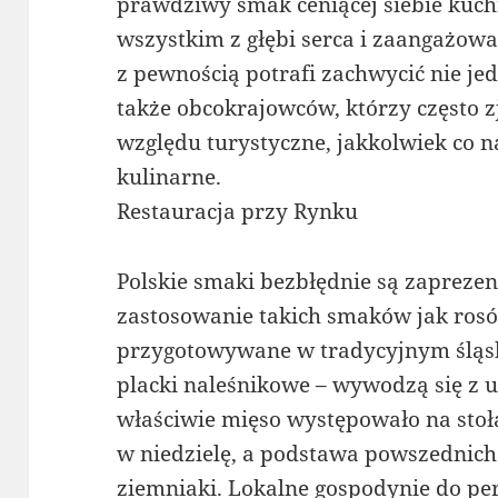
prawdziwy smak ceniącej siebie kuc
wszystkim z głębi serca i zaangażow
z pewnością potrafi zachwycić nie je
także obcokrajowców, którzy często zj
względu turystyczne, jakkolwiek co n
kulinarne.
Restauracja przy Rynku
Polskie smaki bezbłędnie są zapreze
zastosowanie takich smaków jak rosół
przygotowywane w tradycyjnym śląski
placki naleśnikowe – wywodzą się z u
właściwie mięso występowało na sto
w niedzielę, a podstawa powszednich
ziemniaki. Lokalne gospodynie do pe