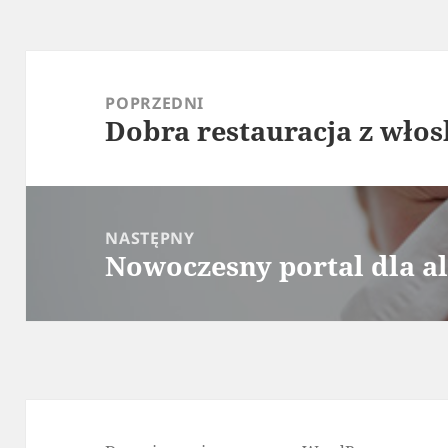
Nawigacja
wpisu
POPRZEDNI
Dobra restauracja z wło
Poprzedni
wpis:
NASTĘPNY
Nowoczesny portal dla a
Następny
wpis: