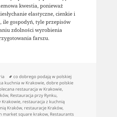
roblemowa kwestia, ponieważ
esłychanie elastyczne, cienkie i
 ile gospodyń, tyle przepisów
naniu zdolności wyrobienia
przygotowania farszu.
rie
Tagi
ria
co dobrego podają w polskiej
ka kuchnia w Krakowie
,
dobre polskie
olecana restauracja w Krakowie
,
aków
,
Restauracja przy Rynku
,
w Krakowie
,
restauracja z kuchnią
hnią Kraków
,
restauracje Kraków
,
in market square krakow
,
Restaurants