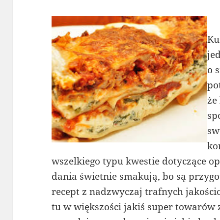
Ku
je
o 
po
że
sp
sw
ko
wszelkiego typu kwestie dotyczące opi
dania świetnie smakują, bo są przy
recept z nadzwyczaj trafnych jakośc
tu w większości jakiś super towarów