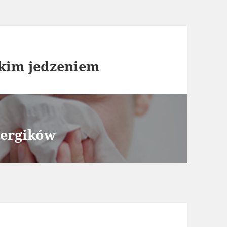
skim jedzeniem
lergików