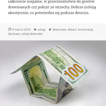
całkowicie niepalne, w przeciwieństwie do gontów
drewnianych czy pokryć ze strzechy. Dobrze izolują
akustycznie, co potwierdza się podczas deszczu.
Data
Kategorie
Tagi
8 marca 2024
usługi
dekarstwo
,
dekarz
,
konstrukcje
publikacji
dachowe
,
usługi dekarskie