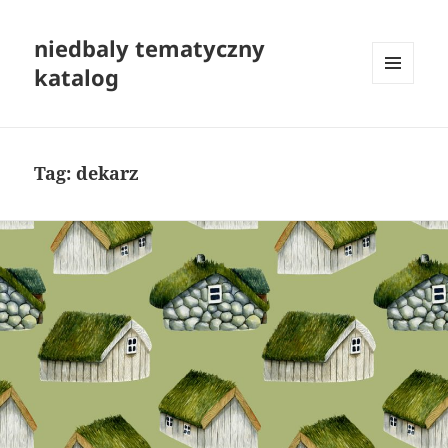
niedbaly tematyczny
katalog
MENU
I
WIDGETY
Tag:
dekarz