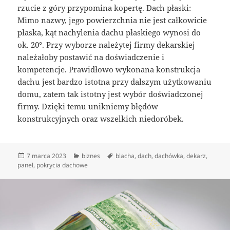
rzucie z góry przypomina kopertę. Dach płaski:
Mimo nazwy, jego powierzchnia nie jest całkowicie
płaska, kąt nachylenia dachu płaskiego wynosi do
ok. 20°. Przy wyborze należytej firmy dekarskiej
należałoby postawić na doświadczenie i
kompetencje. Prawidłowo wykonana konstrukcja
dachu jest bardzo istotna przy dalszym użytkowaniu
domu, zatem tak istotny jest wybór doświadczonej
firmy. Dzięki temu unikniemy błędów
konstrukcyjnych oraz wszelkich niedoróbek.
Data
Kategorie
Tagi
7 marca 2023
biznes
blacha
,
dach
,
dachówka
,
dekarz
,
publikacji
panel
,
pokrycia dachowe