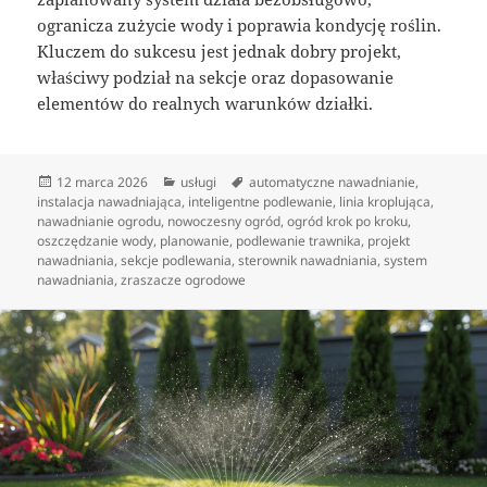
ogranicza zużycie wody i poprawia kondycję roślin.
Kluczem do sukcesu jest jednak dobry projekt,
właściwy podział na sekcje oraz dopasowanie
elementów do realnych warunków działki.
Data
Kategorie
Tagi
12 marca 2026
usługi
automatyczne nawadnianie
,
publikacji
instalacja nawadniająca
,
inteligentne podlewanie
,
linia kroplująca
,
nawadnianie ogrodu
,
nowoczesny ogród
,
ogród krok po kroku
,
oszczędzanie wody
,
planowanie
,
podlewanie trawnika
,
projekt
nawadniania
,
sekcje podlewania
,
sterownik nawadniania
,
system
nawadniania
,
zraszacze ogrodowe