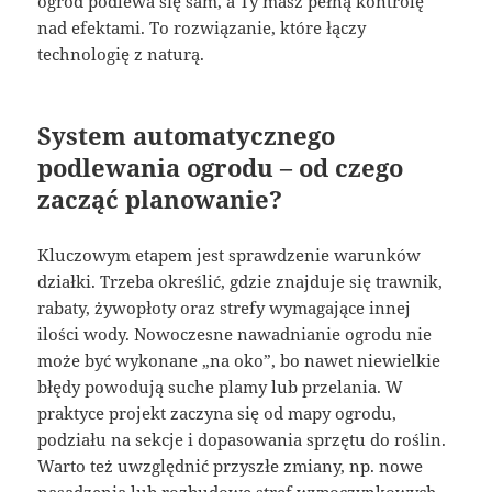
ogród podlewa się sam, a Ty masz pełną kontrolę
nad efektami. To rozwiązanie, które łączy
technologię z naturą.
System automatycznego
podlewania ogrodu – od czego
zacząć planowanie?
Kluczowym etapem jest sprawdzenie warunków
działki. Trzeba określić, gdzie znajduje się trawnik,
rabaty, żywopłoty oraz strefy wymagające innej
ilości wody. Nowoczesne nawadnianie ogrodu nie
może być wykonane „na oko”, bo nawet niewielkie
błędy powodują suche plamy lub przelania. W
praktyce projekt zaczyna się od mapy ogrodu,
podziału na sekcje i dopasowania sprzętu do roślin.
Warto też uwzględnić przyszłe zmiany, np. nowe
nasadzenia lub rozbudowę stref wypoczynkowych.