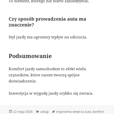
To element, którego nie warto zaniedbywać.
Czy sposób prowadzenia auta ma
znaczenie?
Styl jazdy ma ogromny wpływ na odczucia.
Podsumowanie
Komfort jazdy samochodem to efekt wielu
czynników, które razem tworzą spójne
doświadczenie.
Inwestycja w wygodę jazdy szybko się zwraca.
Data
Kategorie
Tagi
22 maja 2026
usługi
ergonomia wnętrza auta
,
komfort