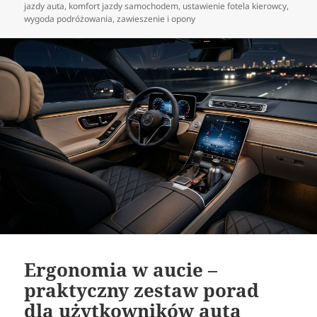
publikacji
jazdy auta
,
komfort jazdy samochodem
,
ustawienie fotela kierowcy
,
wygoda podróżowania
,
zawieszenie i opony
Ergonomia w aucie –
praktyczny zestaw porad
dla użytkowników auta