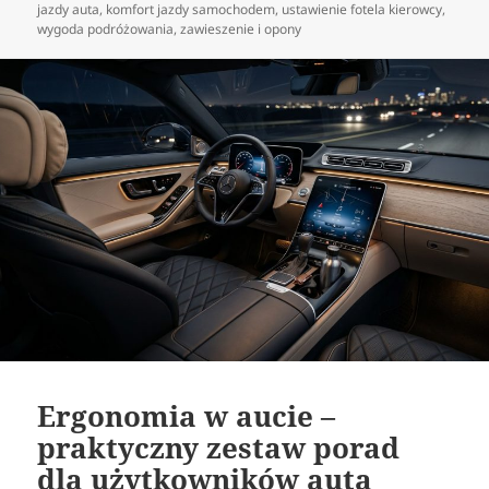
publikacji
jazdy auta
,
komfort jazdy samochodem
,
ustawienie fotela kierowcy
,
wygoda podróżowania
,
zawieszenie i opony
Ergonomia w aucie –
praktyczny zestaw porad
dla użytkowników auta