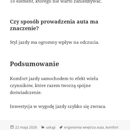
To element, którego nie warto zaniedbywać.
Czy sposób prowadzenia auta ma
znaczenie?
Styl jazdy ma ogromny wpływ na odczucia.
Podsumowanie
Komfort jazdy samochodem to efekt wielu
czynników, które razem tworzą spójne
doświadczenie.
Inwestycja w wygodę jazdy szybko się zwraca.
Data
Kategorie
Tagi
22 maja 2026
usługi
ergonomia wnętrza auta
,
komfort