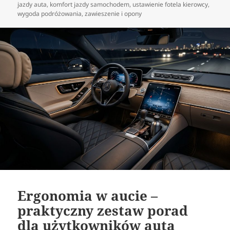
publikacji
jazdy auta
,
komfort jazdy samochodem
,
ustawienie fotela kierowcy
,
wygoda podróżowania
,
zawieszenie i opony
Ergonomia w aucie –
praktyczny zestaw porad
dla użytkowników auta