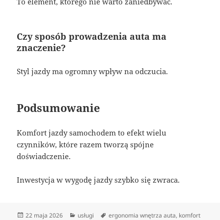
To element, którego nie warto zaniedbywać.
Czy sposób prowadzenia auta ma
znaczenie?
Styl jazdy ma ogromny wpływ na odczucia.
Podsumowanie
Komfort jazdy samochodem to efekt wielu
czynników, które razem tworzą spójne
doświadczenie.
Inwestycja w wygodę jazdy szybko się zwraca.
Data
Kategorie
Tagi
22 maja 2026
usługi
ergonomia wnętrza auta
,
komfort